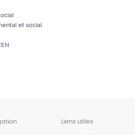
ocial
ental et social
ZEN
gation
Liens utiles