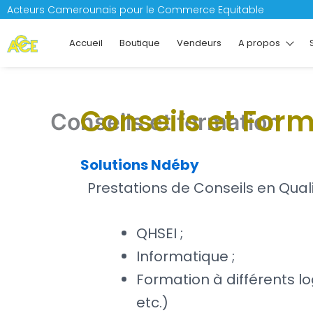
Aller
Acteurs Camerounais pour le Commerce Equitable
au
Accueil
Boutique
Vendeurs
A propos
contenu
Conseils et For
Conseils et formation
Solutions Ndéby
Prestations de Conseils en Quali
QHSEI ;
Informatique ;
Formation à différents l
etc.)